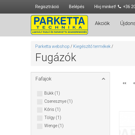
Regisztráció
Belépés
Hívj minket!
+36 2
Akciók
Újdon
Parketta webshop
/
Kiegészítő termékek
/
Fugázók
Fafajok
««
«
Bükk (1)
Cseresznye (1)
Kőris (1)
Tölgy (1)
Wenge (1)