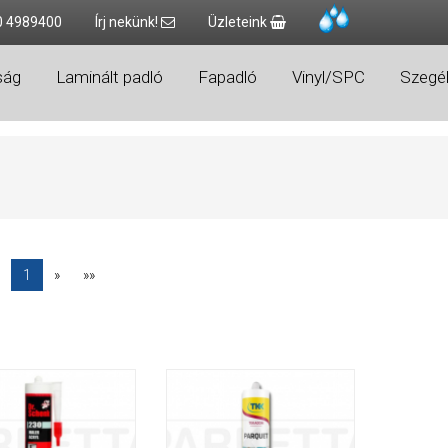
0 4989400
Írj nekünk!
Üzleteink
ság
Laminált padló
Fapadló
Vinyl/SPC
Szegél
1
»
»»