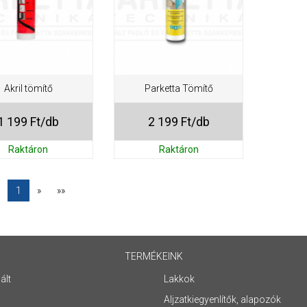
Akril tömítő
Parketta Tömítő
1 199 Ft/db
2 199 Ft/db
Raktáron
Raktáron
1
»
»»
TERMÉKEINK
ált
Lakkok
Aljzatkiegyenlítők, alapozók