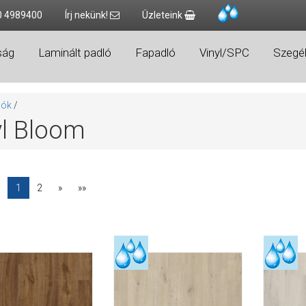
0 4989400
Írj nekünk!
Üzleteink
ság
Laminált padló
Fapadló
Vinyl/SPC
Szegél
lók
/
yl Bloom
1
2
»
»»