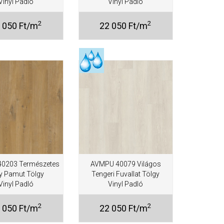
Vinyl Padló
Vinyl Padló
2
2
 050 Ft/m
22 050 Ft/m
0203 Természetes
AVMPU 40079 Világos
y Pamut Tölgy
Tengeri Fuvallat Tölgy
Vinyl Padló
Vinyl Padló
2
2
 050 Ft/m
22 050 Ft/m