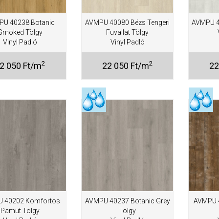
PU 40238 Botanic
AVMPU 40080 Bézs Tengeri
AVMPU 4
Smoked Tölgy
Fuvallat Tölgy
Vinyl Padló
Vinyl Padló
2
2
2 050 Ft/m
22 050 Ft/m
22
 40202 Komfortos
AVMPU 40237 Botanic Grey
AVMPU 
Pamut Tölgy
Tölgy