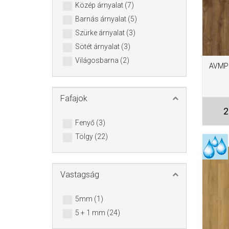
Közép árnyalat (7)
Barnás árnyalat (5)
Szürke árnyalat (3)
Sötét árnyalat (3)
Világosbarna (2)
AVMPU
Fafajok
2
Fenyő (3)
Tölgy (22)
Vastagság
5mm (1)
5 + 1 mm (24)