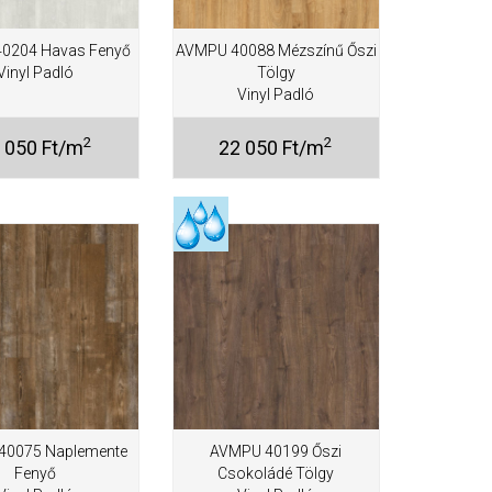
0204 Havas Fenyő
AVMPU 40088 Mézszínű Őszi
Vinyl Padló
Tölgy
Vinyl Padló
2
2
 050 Ft/m
22 050 Ft/m
40075 Naplemente
AVMPU 40199 Őszi
Fenyő
Csokoládé Tölgy