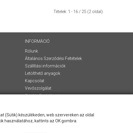
Tételek:
1 - 16
/ 25 (2 oldal)
INFORMÁCIÓ
Rólunk
Általános Szerződési Feltételek
Szállítási információk
Letölthető anyagok
Kapcsolat
Vevőszolgálat
Cookie Szabályzat
Adatvédelem
Hasznos információk
okat (Sütik) készülékeden, web szervereken az oldal
webpartners
tik használatához, kattints az OK gombra.
Adatkezelési tájékoztató