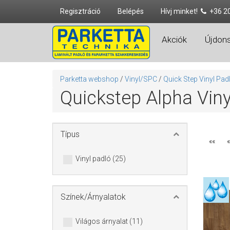
Regisztráció
Belépés
Hívj minket!
+36 2
Akciók
Újdon
Parketta webshop
/
Vinyl/SPC
/
Quick Step Vinyl Pad
Quickstep Alpha Vin
Típus
««
«
Vinyl padló (25)
Színek/Árnyalatok
Világos árnyalat (11)