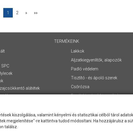
1
2
»
»»
TERMÉKEINK
ált
Lakkok
Aljzatkiegyenlítők, alapozók
/ SPC
Padló védelem
lylecek
Tisztító - és ápoló szerek
ok
Csőrózsa
zajcsökkentő alátétek
ztók
Egyéb kiegészítő termékek
zók
Akciók
Újdonság
tések kiszolgálása, valamint kényelmi és statisztikai célból tárol adat
tek megjelenítése"-re kattintva tudod módosítani. Ha hozzájárulsz a sü
n találsz.