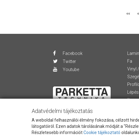
««
«
Facebook
Lamin
Fa
Twitter
Vinyl 
Youtube
Szegé
Profil
Lépés
Ragas
Fugá
Adatvédelmi tájékoztatás
A weboldal felhasználói élmény fokozása, célzott hirde
látogatóiról. Ezen adatok tárolásának módját a "Részle
Részletesebb információt
Cookie tájékoztató
oldalunko