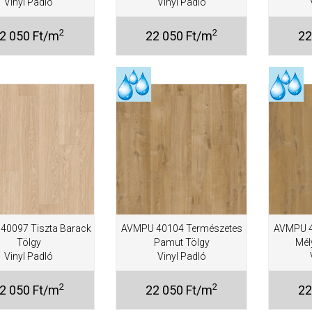
Vinyl Padló
Vinyl Padló
2
2
2 050 Ft/m
22 050 Ft/m
22
40097 Tiszta Barack
AVMPU 40104 Természetes
AVMPU 4
Tölgy
Pamut Tölgy
Mél
Vinyl Padló
Vinyl Padló
2
2
2 050 Ft/m
22 050 Ft/m
22