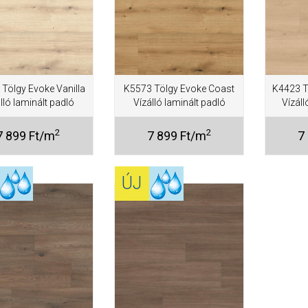
Tölgy Evoke Vanilla
K5573 Tölgy Evoke Coast
K4423 T
lló laminált padló
Vízálló laminált padló
Vízál
2
2
7 899 Ft/m
7 899 Ft/m
7
ÚJ