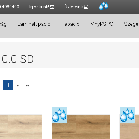
0 4989400
Írj nekünk!
Üzleteink
ság
Laminált padló
Fapadló
Vinyl/SPC
Szegél
10.0 SD
1
»
»»