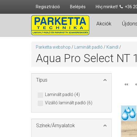
Regisztráció
Belépés
Hívj minket!
+36 2
Akciók
Újdon
Parketta webshop
/
Laminált padló
/
Kaindl
/
Aqua Pro Select NT 
Típus
««
«
Laminált padló (4)
Vízálló laminált padló (6)
Színek/Árnyalatok