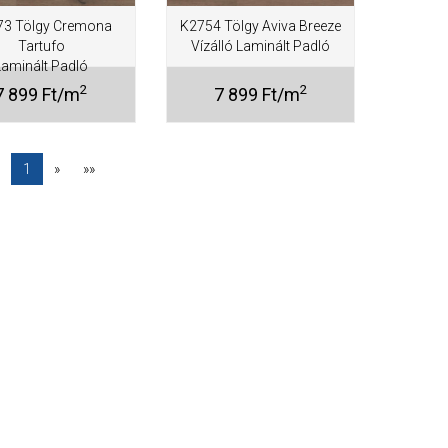
73 Tölgy Cremona
K2754 Tölgy Aviva Breeze
Tartufo
Vízálló Laminált Padló
Laminált Padló
2
2
7 899 Ft/m
7 899 Ft/m
1
»
»»