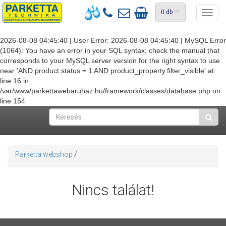
0
db
Toggl
navig
2026-08-08 04:45:40 | User Error: 2026-08-08 04:45:40 | MySQL Error
(1064): You have an error in your SQL syntax; check the manual that
corresponds to your MySQL server version for the right syntax to use
near 'AND product.status = 1 AND product_property.filter_visible' at
line 16 in
/var/www/parkettawebaruhaz.hu/framework/classes/database.php on
line 154
Parketta webshop
/
Nincs találat!