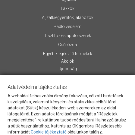
Lakkok
Aljzatkiegyenlítők, alapozók
Padló védelem
Tisztító - és ápoló szerek
Csőrózsa
Egyéb kiegészítő termékek
Akciók
Újdonság
INFORMÁCIÓ
Adatvédelmi tájékoztatás
Rólunk
Általános Szerződési Feltételek
A weboldal felhasználói élmény fokozása, célzott hirdetések
kiszolgálása, valamint kényelmi és statisztikai célból tárol
Szállítási információk
adatokat (Sütik) készülékeden, web szervereken az oldal
Letölthető anyagok
látogatóiról. Ezen adatok tárolásának módját a "Részletek
Kapcsolat
megjelenítése"-re kattintva tudod módosítani. Ha hozzájárulsz
Vevőszolgálat
a sütik használatához, kattints az OK gombra. Részletesebb
információt
Cookie tájékoztató
oldalunkon találsz.
Cookie Szabályzat