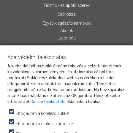
Tisztító - és ápoló szerek
Csőrózsa
Egyéb kiegészítő termékek
Akciók
Újdonság
INFORMÁCIÓ
Adatvédelmi tájékoztatás
Rólunk
Általános Szerződési Feltételek
A weboldal felhasználói élmény fokozása, célzott hirdetések
Szállítási információk
kiszolgálása, valamint kényelmi és statisztikai célból tárol
adatokat (Sütik) készülékeden, web szervereken az oldal
Letölthető anyagok
látogatóiról. Ezen adatok tárolásának módját a "Részletek
Kapcsolat
megjelenítése"-re kattintva tudod módosítani. Ha hozzájárulsz
Vevőszolgálat
a sütik használatához, kattints az OK gombra. Részletesebb
Cookie Szabályzat
információt
Cookie tájékoztató
oldalunkon találsz.
Adatvédelem
Elfogadom a kötelező sütiket
Hasznos információk
webpartners
Elfogadom a statisztikai sütiket
Adatkezelési tájékoztató