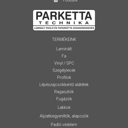
Youtube
TERMÉKEINK
Laminált
Fa
Vinyl / SPC
Szegélylecek
Profilok
Lépészajcsökkentő alátétek
Ragasztók
Fugázók
Lakkok
Aljzatkiegyenlítők, alapozók
Padló védelem