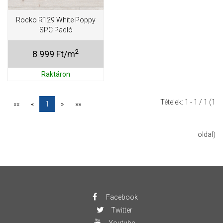
Rocko R129 White Poppy
SPC Padló
2
8 999 Ft/m
Raktáron
Tételek:
1 - 1
/ 1 (1
««
«
1
»
»»
oldal)
Facebook
Twitter