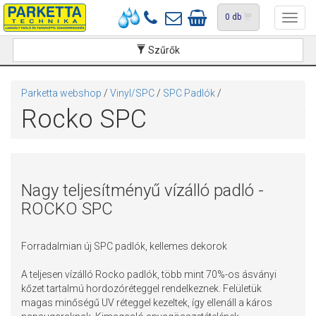
0
db
Toggl
navig
Szűrők
Parketta webshop
/
Vinyl/SPC
/
SPC Padlók
/
Rocko SPC
Nagy teljesítményű vízálló padló -
ROCKO SPC
Forradalmian új SPC padlók, kellemes dekorok
A teljesen vízálló Rocko padlók, több mint 70%-os ásványi
kőzet tartalmú hordozóréteggel rendelkeznek. Felületük
magas minőségű UV réteggel kezeltek, így ellenáll a káros