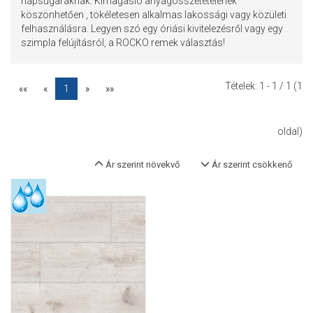
napsugaraknak. Kimagasló anyagösszetételének
köszönhetően , tökéletesen alkalmas lakossági vagy közületi
felhasználásra. Legyen szó egy óriási kivitelezésről vagy egy
szimpla felújításról, a ROCKO remek választás!
Tételek:
1 - 1
/ 1 (1
««
«
1
»
»»
oldal)
Ár szerint növekvő
Ár szerint csökkenő