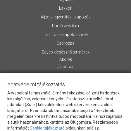
Lakkok
Aljzatkiegyenlítők, alapozók
Padló védelem
Tisztító - és ápoló szerek
Csőrózsa
Egyéb kiegészítő termékek
Akciók
Újdonság
INFORMÁCIÓ
Adatvédelmi tájékoztatás
Rólunk
Általános Szerződési Feltételek
A weboldal felhasználói élmény fokozása, célzott hirdetések
kiszolgálása, valamint kényelmi és statisztikai célból tárol
Szállítási információk
adatokat (Sütik) készülékeden, web szervereken az oldal
Letölthető anyagok
látogatóiról. Ezen adatok tárolásának módját a "Részletek
Kapcsolat
megjelenítése"-re kattintva tudod módosítani. Ha hozzájárulsz
Vevőszolgálat
a sütik használatához, kattints az OK gombra. Részletesebb
információt
Cookie tájékoztató
oldalunkon találsz.
Cookie Szabályzat