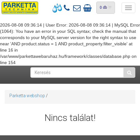
0
db
Toggl
navig
2026-08-08 09:36:14 | User Error: 2026-08-08 09:36:14 | MySQL Error
(1064): You have an error in your SQL syntax; check the manual that
corresponds to your MySQL server version for the right syntax to use
near 'AND product.status = 1 AND product_property.filter_visible' at
line 16 in
/var/www/parkettawebaruhaz.hu/framework/classes/database.php on
line 154
Parketta webshop
/
Nincs találat!