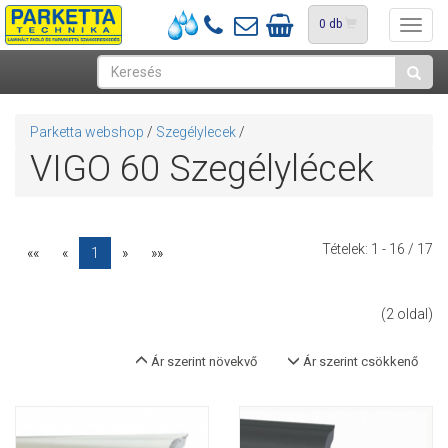
0
db
Toggl
navig
Parketta webshop
/
Szegélylecek
/
VIGO 60 Szegélylécek
Tételek:
1 - 16
/ 17
««
«
1
»
»»
(2 oldal)
Ár szerint növekvő
Ár szerint csökkenő