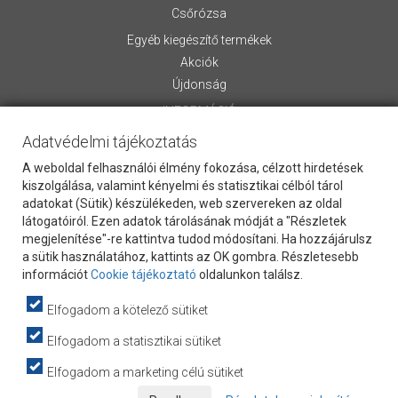
Csőrózsa
Egyéb kiegészítő termékek
Akciók
Újdonság
INFORMÁCIÓ
Adatvédelmi tájékoztatás
Rólunk
Általános Szerződési Feltételek
A weboldal felhasználói élmény fokozása, célzott hirdetések
Szállítási információk
kiszolgálása, valamint kényelmi és statisztikai célból tárol
adatokat (Sütik) készülékeden, web szervereken az oldal
Letölthető anyagok
látogatóiról. Ezen adatok tárolásának módját a "Részletek
Kapcsolat
megjelenítése"-re kattintva tudod módosítani. Ha hozzájárulsz
Vevőszolgálat
a sütik használatához, kattints az OK gombra. Részletesebb
Cookie Szabályzat
információt
Cookie tájékoztató
oldalunkon találsz.
Adatvédelem
Elfogadom a kötelező sütiket
Hasznos információk
webpartners
Elfogadom a statisztikai sütiket
Adatkezelési tájékoztató
Elfogadom a marketing célú sütiket