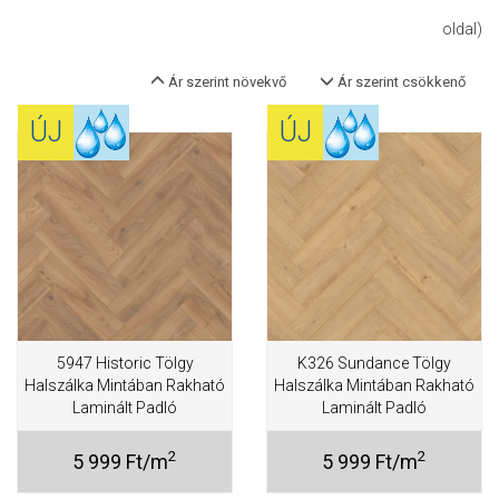
oldal)
Ár szerint növekvő
Ár szerint csökkenő
ÚJ
ÚJ
5947 Historic Tölgy
K326 Sundance Tölgy
Halszálka Mintában Rakható
Halszálka Mintában Rakható
Laminált Padló
Laminált Padló
2
2
5 999 Ft/m
5 999 Ft/m