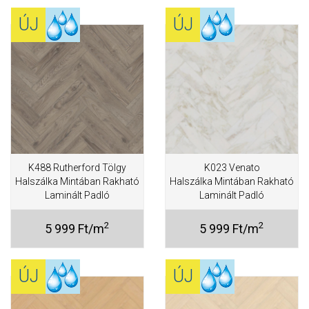
ÚJ
ÚJ
K488 Rutherford Tölgy
K023 Venato
Halszálka Mintában Rakható
Halszálka Mintában Rakható
Laminált Padló
Laminált Padló
2
2
5 999 Ft/m
5 999 Ft/m
ÚJ
ÚJ