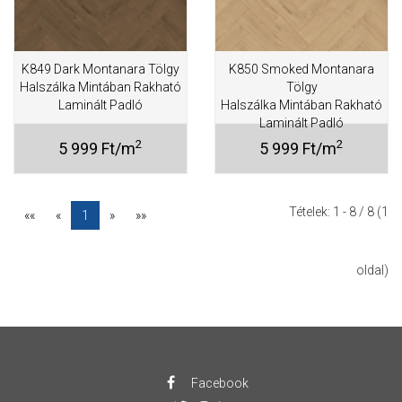
K849 Dark Montanara Tölgy
K850 Smoked Montanara
Halszálka Mintában Rakható
Tölgy
Laminált Padló
Halszálka Mintában Rakható
Laminált Padló
2
2
5 999 Ft/m
5 999 Ft/m
Tételek:
1 - 8
/ 8 (1
««
«
1
»
»»
oldal)
Facebook