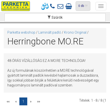
0
db
Toggl
navig
Szűrők
Parketta webshop
/
Laminált padló
/
Krono Original
/
Herringbone MO.RE
48 ÓRÁS VÍZÁLLÓSÁG EZ A MO.RE TECHNOLÓGIA!
Az új formulának köszönhetően a MO.RE technológiával
gyártott laminált padlók kevésbé hajlamosak a duzzadásra,
így sokkal jobban bírják a felületükre kerülő nedvességet egy
hagyományos laminált padlóval szemben.
Tételek:
1 - 8
/ 8 (1
««
«
1
»
»»