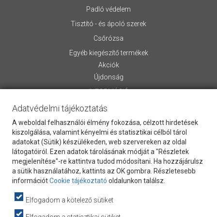
Padló védelem
Tisztító - és ápoló szerek
Csőrózsa
Egyéb kiegészítő termékek
Akciók
Újdonság
INFORMÁCIÓ
Adatvédelmi tájékoztatás
Rólunk
Általános Szerződési Feltételek
A weboldal felhasználói élmény fokozása, célzott hirdetések
Szállítási információk
kiszolgálása, valamint kényelmi és statisztikai célból tárol
adatokat (Sütik) készülékeden, web szervereken az oldal
Letölthető anyagok
látogatóiról. Ezen adatok tárolásának módját a "Részletek
Kapcsolat
megjelenítése"-re kattintva tudod módosítani. Ha hozzájárulsz
Vevőszolgálat
a sütik használatához, kattints az OK gombra. Részletesebb
Cookie Szabályzat
információt
Cookie tájékoztató
oldalunkon találsz.
Adatvédelem
Elfogadom a kötelező sütiket
Hasznos információk
webpartners