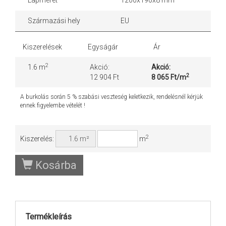
Származási hely
EU
Kiszerelések
Egyságár
Ár
2
1.6 m
Akció:
Akció:
2
12 904 Ft
8 065 Ft/m
A burkolás során 5 % szabási veszteség keletkezik, rendelésnél kérjük
ennek figyelembe vételét !
2
Kiszerelés:
m
Kosárba
Termékleírás