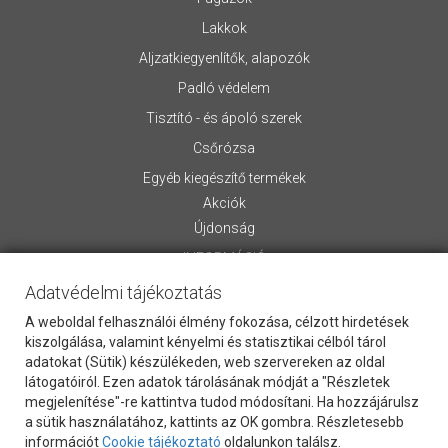
Lakkok
Aljzatkiegyenlítők, alapozók
Padló védelem
Tisztító - és ápoló szerek
Csőrózsa
Egyéb kiegészítő termékek
Akciók
Újdonság
INFORMÁCIÓ
Adatvédelmi tájékoztatás
Rólunk
Általános Szerződési Feltételek
A weboldal felhasználói élmény fokozása, célzott hirdetések
Szállítási információk
kiszolgálása, valamint kényelmi és statisztikai célból tárol
adatokat (Sütik) készülékeden, web szervereken az oldal
Letölthető anyagok
látogatóiról. Ezen adatok tárolásának módját a "Részletek
Kapcsolat
megjelenítése"-re kattintva tudod módosítani. Ha hozzájárulsz
Vevőszolgálat
a sütik használatához, kattints az OK gombra. Részletesebb
Cookie Szabályzat
információt
Cookie tájékoztató
oldalunkon találsz.