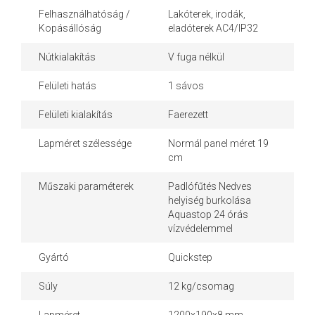
Felhasználhatóság /
Lakóterek, irodák,
Kopásállóság
eladóterek AC4/IP32
Nútkialakítás
V fuga nélkül
Felületi hatás
1 sávos
Felületi kialakítás
Faerezett
Lapméret szélessége
Normál panel méret 19
cm
Műszaki paraméterek
Padlófűtés Nedves
helyiség burkolása
Aquastop 24 órás
vízvédelemmel
Gyártó
Quickstep
Súly
12 kg/csomag
Lapméret
1200x190x8 mm