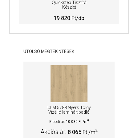
Quickstep Tisztító
Készlet
19 820 Ft/db
UTOLSÓ MEGTEKINTÉSEK
CLM 5788 Nyers Tölgy
Vízálló laminált padló
2
Eredeti ár:
10 080 Ft /m
2
Akciós ár:
8 065 Ft /m