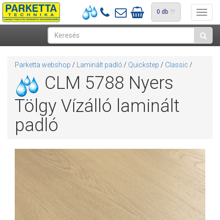
0
db
Toggl
navig
Parketta webshop
/
Laminált padló
/
Quickstep
/
Classic
/
CLM 5788 Nyers
Tölgy Vízálló laminált
padló