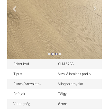
Previous
Next
Dekor kód
CLM 5788
Típus
Vízálló laminált padló
Színek/Árnyalatok
Világos árnyalat
Fafajok
Tölgy
Vastagság
8 mm