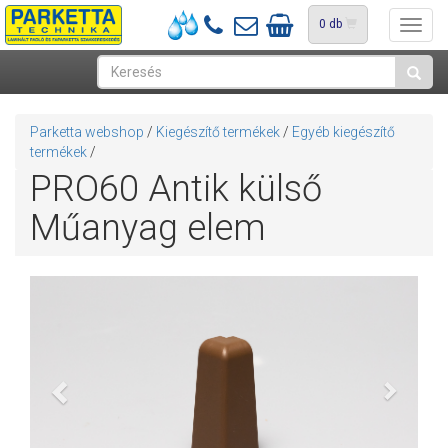
0
db
Toggl
navig
Parketta webshop
/
Kiegészítő termékek
/
Egyéb kiegészítő
termékek
/
PRO60 Antik külső
Műanyag elem
Previous
Next