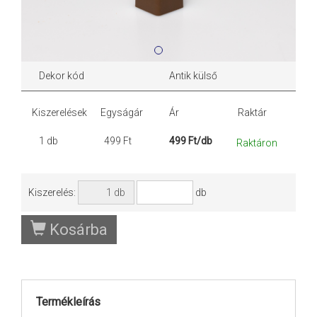
Dekor kód
Antik külső
Kiszerelések
Egyságár
Ár
Raktár
1 db
499 Ft
499 Ft/db
Raktáron
Kiszerelés:
db
Kosárba
Termékleírás