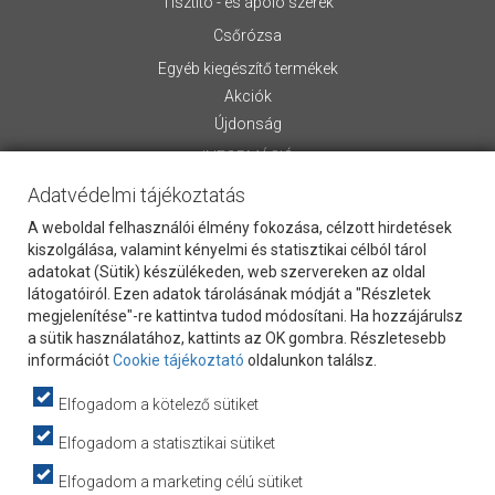
Tisztító - és ápoló szerek
Csőrózsa
Egyéb kiegészítő termékek
Akciók
Újdonság
INFORMÁCIÓ
Adatvédelmi tájékoztatás
Rólunk
Általános Szerződési Feltételek
A weboldal felhasználói élmény fokozása, célzott hirdetések
Szállítási információk
kiszolgálása, valamint kényelmi és statisztikai célból tárol
adatokat (Sütik) készülékeden, web szervereken az oldal
Letölthető anyagok
látogatóiról. Ezen adatok tárolásának módját a "Részletek
Kapcsolat
megjelenítése"-re kattintva tudod módosítani. Ha hozzájárulsz
Vevőszolgálat
a sütik használatához, kattints az OK gombra. Részletesebb
Cookie Szabályzat
információt
Cookie tájékoztató
oldalunkon találsz.
Adatvédelem
Elfogadom a kötelező sütiket
Hasznos információk
webpartners
Elfogadom a statisztikai sütiket
Adatkezelési tájékoztató
Elfogadom a marketing célú sütiket