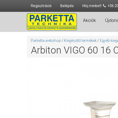
Regisztráció
Belépés
Hívj minket!
+36 2
Akciók
Újdon
Parketta webshop
/
Kiegészítő termékek
/
Egyéb kieg
Arbiton VIGO 60 16 