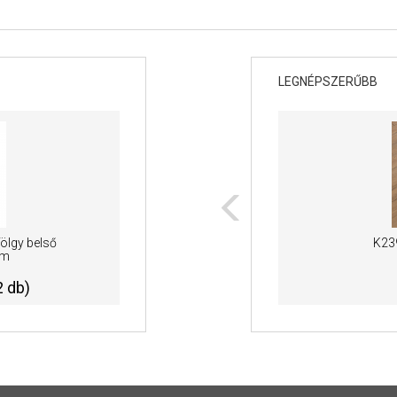
LEGNÉPSZERŰBB
Tölgy belső
IMU 8259 Dűne Tölgy
K23
em
Vízálló laminált padló
2
2 db)
18 480 Ft /m