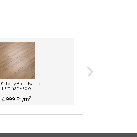
91 Tölgy Brera Nature
37526 T
Laminált Padló
Lamin
2
4 999 Ft /m
4 99