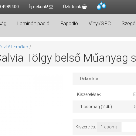
0 4989400
Írj nekünk!
Üzleteink
ság
Laminált padló
Fapadló
Vinyl/SPC
Szegél
észítő termékek
/
Calvia Tölgy belső Műanyag 
Dekor kód
Kiszerelések
E
1 csomag (2 db)
Kiszerelés: