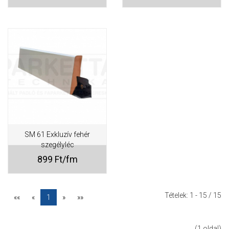
SM 61 Exkluzív fehér
szegélyléc
899 Ft/fm
Tételek:
1 - 15
/ 15
««
«
1
»
»»
(1 oldal)