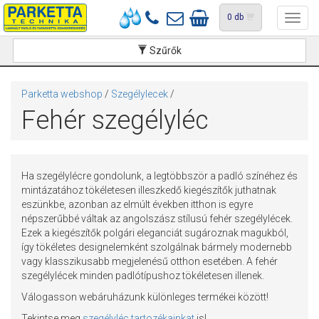
0
db
Toggl
navig
Szűrők
Parketta webshop
/
Szegélylecek
/
Fehér szegélyléc
Ha szegélylécre gondolunk, a legtöbbször a padló színéhez és
mintázatához tökéletesen illeszkedő kiegészítők juthatnak
eszünkbe, azonban az elmúlt években itthon is egyre
népszerűbbé váltak az angolszász stílusú fehér szegélylécek.
Ezek a kiegészítők polgári eleganciát sugároznak magukból,
így tökéletes designelemként szolgálnak bármely modernebb
vagy klasszikusabb megjelenésű otthon esetében. A fehér
szegélylécek minden padlótípushoz tökéletesen illenek.
Válogasson webáruházunk különleges termékei között!
Tekintse meg
szegélyléc tartozékainkat
is!