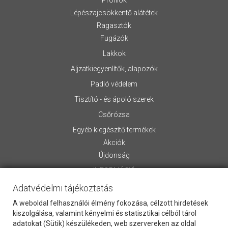
Profilok
Lépészajcsökkentő alátétek
Ragasztók
Fugázók
Lakkok
Aljzatkiegyenlítők, alapozók
Padló védelem
Tisztító - és ápoló szerek
Csőrózsa
Egyéb kiegészítő termékek
Akciók
Újdonság
INFORMÁCIÓ
Adatvédelmi tájékoztatás
Rólunk
Általános Szerződési Feltételek
A weboldal felhasználói élmény fokozása, célzott hirdetések
Szállítási információk
kiszolgálása, valamint kényelmi és statisztikai célból tárol
adatokat (Sütik) készülékeden, web szervereken az oldal
Letölthető anyagok