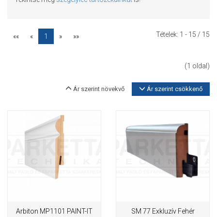
Tételek:
1 - 15
/ 15
««
«
1
»
»»
(1 oldal)
Ár szerint növekvő
Ár szerint csökkenő
Arbiton MP1101 PAINT-IT
SM 77 Exkluzív Fehér