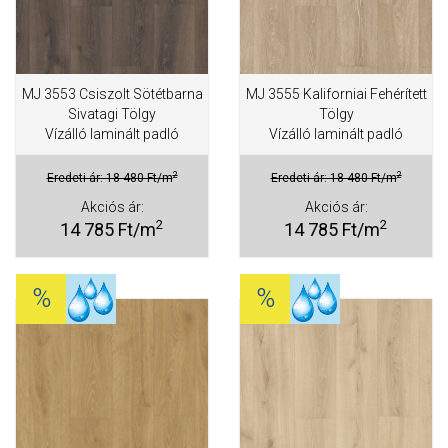
MJ 3553 Csiszolt Sötétbarna
MJ 3555 Kaliforniai Fehérített
Sivatagi Tölgy
Tölgy
Vízálló laminált padló
Vízálló laminált padló
2
2
Eredeti ár: 18 480 Ft/m
Eredeti ár: 18 480 Ft/m
Akciós ár:
Akciós ár:
2
2
14 785 Ft/m
14 785 Ft/m
%
%