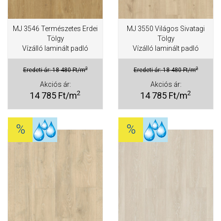
MJ 3546 Természetes Erdei
MJ 3550 Világos Sivatagi
Tölgy
Tölgy
Vízálló laminált padló
Vízálló laminált padló
2
2
Eredeti ár: 18 480 Ft/m
Eredeti ár: 18 480 Ft/m
Akciós ár:
Akciós ár:
2
2
14 785 Ft/m
14 785 Ft/m
%
%