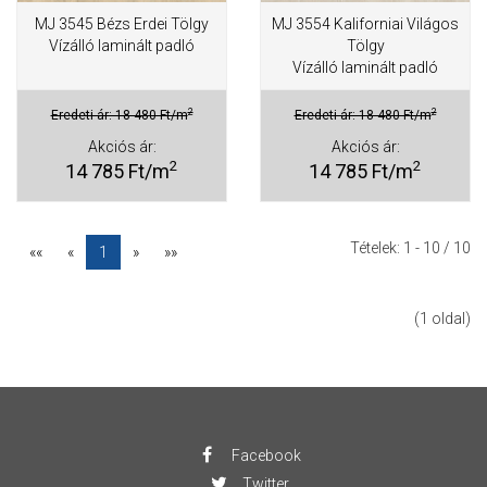
MJ 3545 Bézs Erdei Tölgy
MJ 3554 Kaliforniai Világos
Vízálló laminált padló
Tölgy
Vízálló laminált padló
2
2
Eredeti ár: 18 480 Ft/m
Eredeti ár: 18 480 Ft/m
Akciós ár:
Akciós ár:
2
2
14 785 Ft/m
14 785 Ft/m
Tételek:
1 - 10
/ 10
««
«
1
»
»»
(1 oldal)
Facebook
Twitter