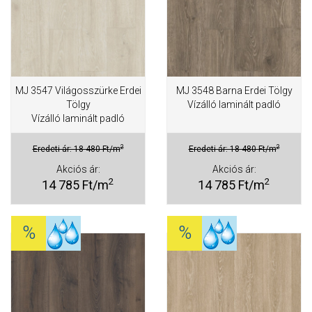
MJ 3547 Világosszürke Erdei
MJ 3548 Barna Erdei Tölgy
Tölgy
Vízálló laminált padló
Vízálló laminált padló
2
2
Eredeti ár: 18 480 Ft/m
Eredeti ár: 18 480 Ft/m
Akciós ár:
Akciós ár:
2
2
14 785 Ft/m
14 785 Ft/m
%
%