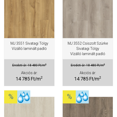
MJ 3551 Sivatagi Tölgy
MJ 3552 Csiszolt Szürke
Vízálló laminált padló
Sivatagi Tölgy
Vízálló laminált padló
2
2
Eredeti ár: 18 480 Ft/m
Eredeti ár: 18 480 Ft/m
Akciós ár:
Akciós ár:
2
2
14 785 Ft/m
14 785 Ft/m
%
%