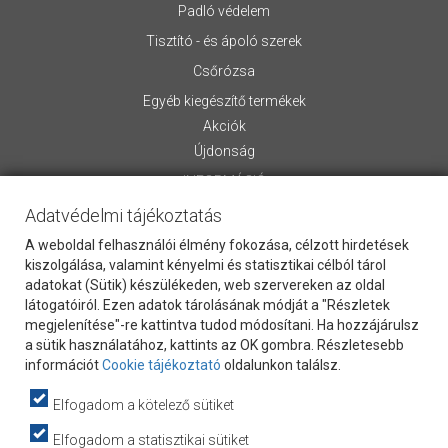
Padló védelem
Tisztító - és ápoló szerek
Csőrózsa
Egyéb kiegészítő termékek
Akciók
Újdonság
INFORMÁCIÓ
Adatvédelmi tájékoztatás
Rólunk
Általános Szerződési Feltételek
A weboldal felhasználói élmény fokozása, célzott hirdetések
Szállítási információk
kiszolgálása, valamint kényelmi és statisztikai célból tárol
adatokat (Sütik) készülékeden, web szervereken az oldal
Letölthető anyagok
látogatóiról. Ezen adatok tárolásának módját a "Részletek
Kapcsolat
megjelenítése"-re kattintva tudod módosítani. Ha hozzájárulsz
Vevőszolgálat
a sütik használatához, kattints az OK gombra. Részletesebb
Cookie Szabályzat
információt
Cookie tájékoztató
oldalunkon találsz.
Adatvédelem
Elfogadom a kötelező sütiket
Hasznos információk
webpartners
Elfogadom a statisztikai sütiket