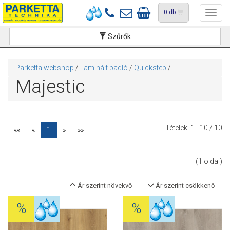
0
db
Toggl
navig
Szűrők
Parketta webshop
/
Laminált padló
/
Quickstep
/
Majestic
Tételek:
1 - 10
/ 10
««
«
1
»
»»
(1 oldal)
Ár szerint növekvő
Ár szerint csökkenő
%
%