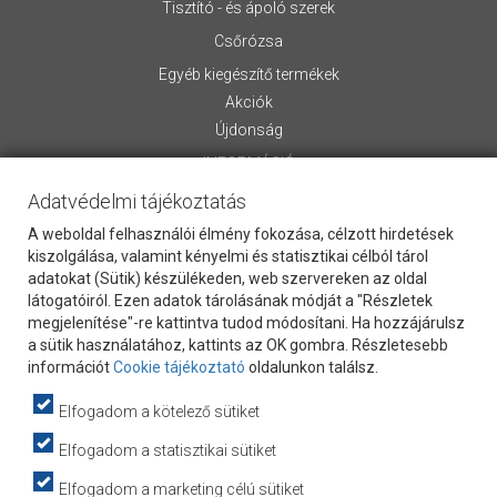
Tisztító - és ápoló szerek
Csőrózsa
Egyéb kiegészítő termékek
Akciók
Újdonság
INFORMÁCIÓ
Adatvédelmi tájékoztatás
Rólunk
Általános Szerződési Feltételek
A weboldal felhasználói élmény fokozása, célzott hirdetések
Szállítási információk
kiszolgálása, valamint kényelmi és statisztikai célból tárol
adatokat (Sütik) készülékeden, web szervereken az oldal
Letölthető anyagok
látogatóiról. Ezen adatok tárolásának módját a "Részletek
Kapcsolat
megjelenítése"-re kattintva tudod módosítani. Ha hozzájárulsz
Vevőszolgálat
a sütik használatához, kattints az OK gombra. Részletesebb
Cookie Szabályzat
információt
Cookie tájékoztató
oldalunkon találsz.
Adatvédelem
Elfogadom a kötelező sütiket
Hasznos információk
webpartners
Elfogadom a statisztikai sütiket
Adatkezelési tájékoztató
Elfogadom a marketing célú sütiket