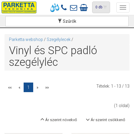
0
db
Toggl
navig
Szűrők
Parketta webshop
/
Szegélylecek
/
Vinyl és SPC padló
szegélyléc
Tételek:
1 - 13
/ 13
««
«
1
»
»»
(1 oldal)
Ár szerint növekvő
Ár szerint csökkenő