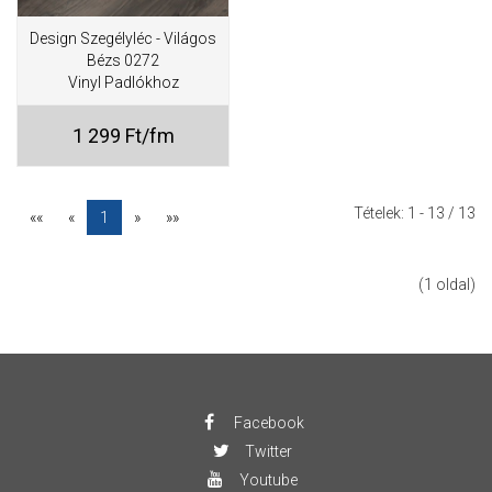
Design Szegélyléc - Világos
Bézs 0272
Vinyl Padlókhoz
1 299 Ft/fm
Tételek:
1 - 13
/ 13
««
«
1
»
»»
(1 oldal)
Facebook
Twitter
Youtube