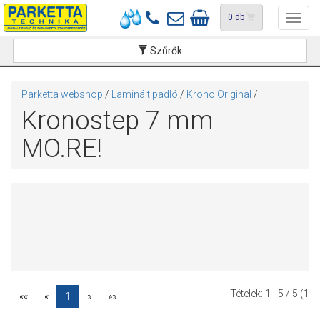
0
db
Toggl
navig
Szűrők
Parketta webshop
/
Laminált padló
/
Krono Original
/
Kronostep 7 mm
MO.RE!
Tételek:
1 - 5
/ 5 (1
««
«
1
»
»»