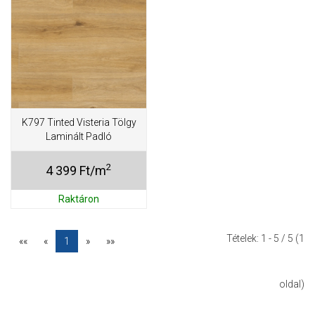
K797 Tinted Visteria Tölgy
Laminált Padló
2
4 399 Ft/m
Raktáron
Tételek:
1 - 5
/ 5 (1
««
«
1
»
»»
oldal)