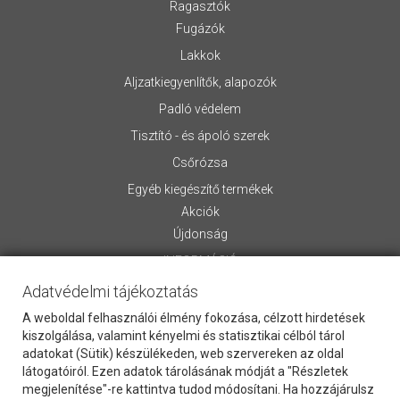
Ragasztók
Fugázók
Lakkok
Aljzatkiegyenlítők, alapozók
Padló védelem
Tisztító - és ápoló szerek
Csőrózsa
Egyéb kiegészítő termékek
Akciók
Újdonság
INFORMÁCIÓ
Adatvédelmi tájékoztatás
Rólunk
Általános Szerződési Feltételek
A weboldal felhasználói élmény fokozása, célzott hirdetések
Szállítási információk
kiszolgálása, valamint kényelmi és statisztikai célból tárol
adatokat (Sütik) készülékeden, web szervereken az oldal
Letölthető anyagok
látogatóiról. Ezen adatok tárolásának módját a "Részletek
Kapcsolat
megjelenítése"-re kattintva tudod módosítani. Ha hozzájárulsz