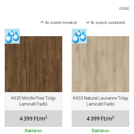
oldal)
Ár szerint növekvő
Ár szerint csökkenő
K635 Morille Pixie Tölgy
K653 Natural Lausanne Tölgy
Laminált Padló
Laminált Padló
2
2
4 399 Ft/m
4 399 Ft/m
Raktáron
Raktáron