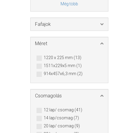
Még több
Fafajok
Méret
1220 x 225 mm (13)
1511x229x5 mm (1)
914x457x6,3 mm (2)
Csomagolás
12 lap/ csomag (41)
14 lap/csomag (7)
20 lap/ csomag (9)