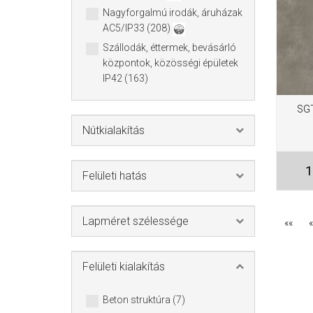
Nagyforgalmú irodák, áruházak
AC5/IP33 (208)
Szállodák, éttermek, bevásárló
központok, közösségi épületek
IP42 (163)
SGT
Nútkialakítás
1
Felületi hatás
Lapméret szélessége
««
«
Felületi kialakítás
Beton struktúra (7)