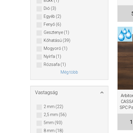
Bükk (1)
Dió (3)
Egyéb (2)
Fenyő (6)
Gesztenye (1)
Kőhatású (39)
Mogyoró (1)
Nyírfa (1)
Rózsafa (1)
Még több
Vastagság
Arbito
CASSA
2 mm (22)
SPC Pad
2,5 mm (56)
1
5mm (93)
8 mm (18)