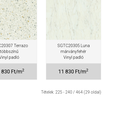
20307 Terrazo
SGTC20305 Luna
többszínű
márványfehér
Vinyl padló
Vinyl padló
2
2
 830 Ft/m
11 830 Ft/m
Tételek:
225 - 240
/ 464 (29 oldal)