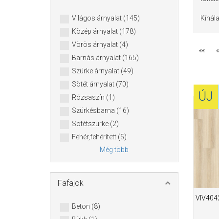
Világos árnyalat (145)
Kínál
Közép árnyalat (178)
Vörös árnyalat (4)
««
«
Barnás árnyalat (165)
Szürke árnyalat (49)
Sötét árnyalat (70)
ÚJ
Rózsaszín (1)
Szürkésbarna (16)
Sötétszürke (2)
Fehér,fehérített (5)
Még több
Fafajok
VIV4042
Beton (8)