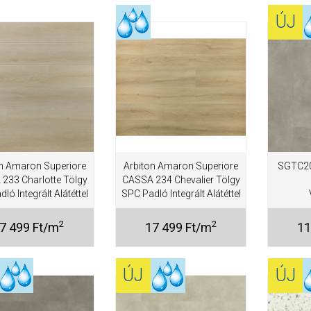
ÚJ
n Amaron Superiore
Arbiton Amaron Superiore
SGTC20
233 Charlotte Tölgy
CASSA 234 Chevalier Tölgy
ló Integrált Alátéttel
SPC Padló Integrált Alátéttel
2
2
7 499 Ft/m
17 499 Ft/m
11
ÚJ
ÚJ