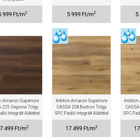
2
2
5 999 Ft/m
5 999 Ft/m
5
n Amaron Superiore
Arbiton Amaron Superiore
Arbiton
 225 Segovia Tölgy
CASSA 208 Burbon Tölgy
CASSA 
ló Integrált Alátéttel
SPC Padló Integrált Alátéttel
SPC Padló
2
2
7 499 Ft/m
17 499 Ft/m
17