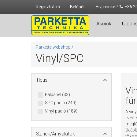
Regisztráció
Belépés
Hívj minket!
+36 2
Akciók
Újdon
Parketta webshop
/
Vinyl/SPC
Típus
Vin
Falpanel (33)
fü
SPC padló (240)
Vinyl padló (189)
A viny
ezért 
megtév
Beépít
Színek/Árnyalatok
tökéle