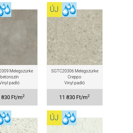
ÚJ
309 Melegszürke
SGTC20306 Melegszürke
betonszín
Creppo
Vinyl padló
Vinyl padló
2
2
 830 Ft/m
11 830 Ft/m
ÚJ