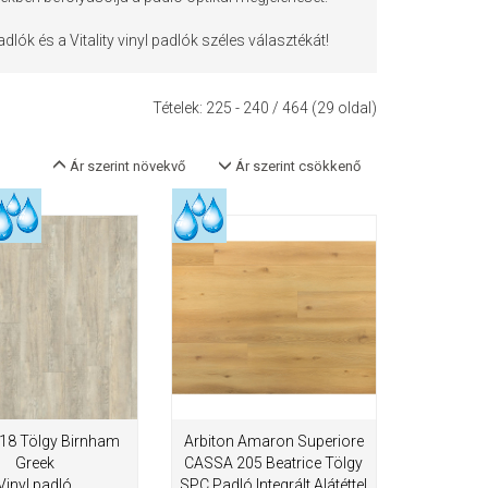
dlók és a Vitality vinyl padlók széles választékát!
Tételek:
225 - 240
/ 464 (29 oldal)
Ár szerint növekvő
Ár szerint csökkenő
18 Tölgy Birnham
Arbiton Amaron Superiore
Greek
CASSA 205 Beatrice Tölgy
Vinyl padló
SPC Padló Integrált Alátéttel