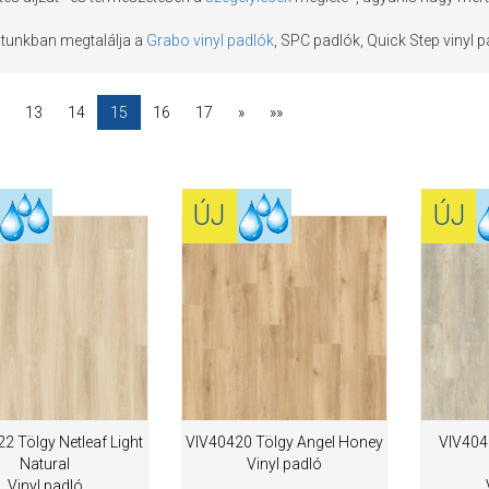
atunkban megtalálja a
Grabo vinyl padlók
, SPC padlók, Quick Step vinyl pa
13
14
15
16
17
»
»»
ÚJ
ÚJ
2 Tölgy Netleaf Light
VIV40420 Tölgy Angel Honey
VIV404
Natural
Vinyl padló
Vinyl padló