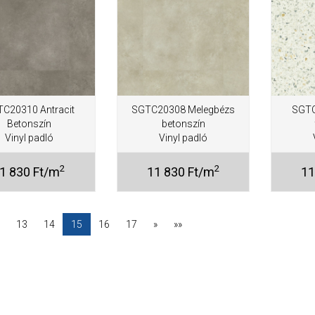
C20310 Antracit
SGTC20308 Melegbézs
SGTC
Betonszín
betonszín
Vinyl padló
Vinyl padló
2
2
1 830 Ft/m
11 830 Ft/m
11
13
14
15
16
17
»
»»