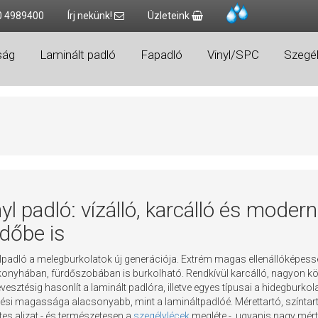
0 4989400
Írj nekünk!
Üzleteink
ság
Laminált padló
Fapadló
Vinyl/SPC
Szegél
yl padló: vízálló, karcálló és mode
rdőbe is
lpadló a melegburkolatok új generációja. Extrém magas ellenállóképessé
konyhában, fürdőszobában is burkolható. Rendkívül karcálló, nagyon könnye
esztésig hasonlít a laminált padlóra, illetve egyes típusai a hidegburkol
ési magassága alacsonyabb, mint a lamináltpadlóé. Mérettartó, színtart
tes aljzat - és természetesen a
szegélylécek
megléte -, ugyanis nagy mért