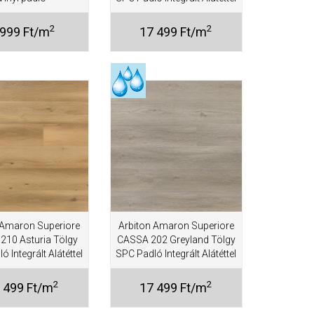
2
2
 999 Ft/m
17 499 Ft/m
 Amaron Superiore
Arbiton Amaron Superiore
210 Asturia Tölgy
CASSA 202 Greyland Tölgy
 Integrált Alátéttel
SPC Padló Integrált Alátéttel
2
2
 499 Ft/m
17 499 Ft/m