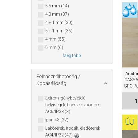
5.5 mm (14)
4.0 mm (37)
4 + 1 mm (30)
5 + 1 mm (36)
4 mm (55)
6 mm (6)
Még több
Arbito
Felhasználhatóság /
CASSA 
Kopásállóság
SPC Pad
Extrém igénybevételű
1
helyiségek, fineszközpontok
AC6/IP33 (3)
Ipari 43 (22)
ÚJ
Lakóterek, irodák, eladóterek
AC4/IP32 (47)