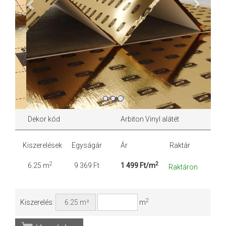
Previous
Next
Dekor kód
Arbiton Vinyl alátét
Kiszerelések
Egyságár
Ár
Raktár
2
2
6.25 m
9 369 Ft
1 499 Ft/m
Raktáron
2
Kiszerelés:
m