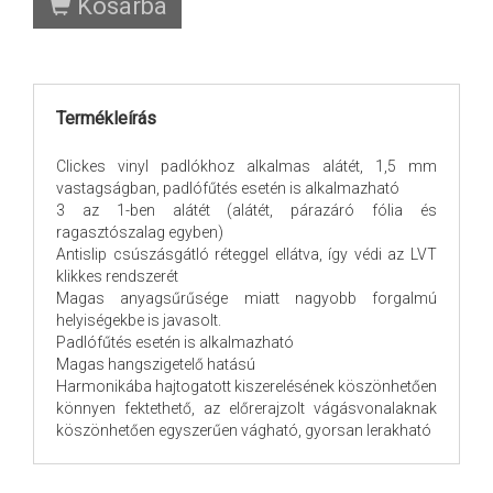
Kosárba
Termékleírás
Clickes vinyl padlókhoz alkalmas alátét, 1,5 mm
vastagságban, padlófűtés esetén is alkalmazható
3 az 1-ben alátét (alátét, párazáró fólia és
ragasztószalag egyben)
Antislip csúszásgátló réteggel ellátva, így védi az LVT
klikkes rendszerét
Magas anyagsűrűsége miatt nagyobb forgalmú
helyiségekbe is javasolt.
Padlófűtés esetén is alkalmazható
Magas hangszigetelő hatású
Harmonikába hajtogatott kiszerelésének köszönhetően
könnyen fektethető, az előrerajzolt vágásvonalaknak
köszönhetően egyszerűen vágható, gyorsan lerakható