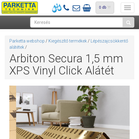
0
db
Toggl
navig
Parketta webshop
/
Kiegészítő termékek
/
Lépészajcsökkentő
alátétek
/
Arbiton Secura 1,5 mm
XPS Vinyl Click Alátét