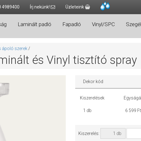
0 4989400
Írj nekünk!
Üzleteink
ság
Laminált padló
Fapadló
Vinyl/SPC
Szegél
és ápoló szerek
/
nált és Vinyl tisztító spray
Dekor kód
Kiszerelések
Egyságá
1 db
6 599 Ft
Kiszerelés: