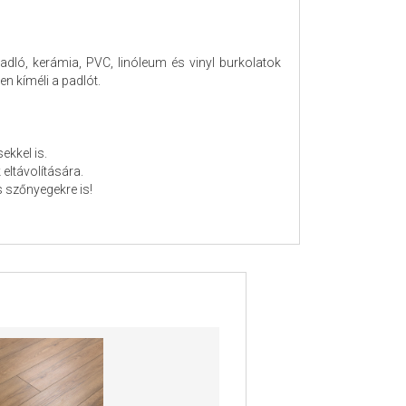
adló, kerámia, PVC, linóleum és vinyl burkolatok
n kíméli a padlót.
kkel is.
eltávolítására.
 szőnyegekre is!