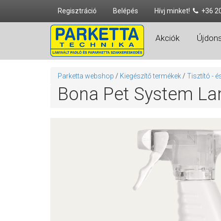
Regisztráció
Belépés
Hívj minket!
+36 2
Akciók
Újdon
Parketta webshop
/
Kiegészítő termékek
/
Tisztító - 
Bona Pet System Lami