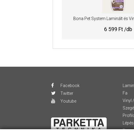
Bona Pet System Laminált és Viny
6 599 Ft /db
Facebook
Lamin
Fa
Twitter
Vinyl 
Youtube
Szegé
Profil
Lépés
Ragas