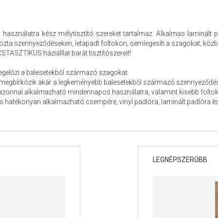
használatra kész mélytisztító szereket tartalmaz. Alkalmas laminált p
okozta szennyeződéseken, letapadt foltokon, semlegesíti a szagokat, közbe
TASZTIKUS háziálllat barát tisztítószereit!
egelőzi a balesetekből származó szagokat
 megbírkózik akár a legkeményebb balesetekből származó szennyeződése
azonnal alkalmazható mindennapos használatra, valamint kisebb foltok 
 hatékonyan alkalmazható csempére, vinyl padlóra, laminált padlóra és
LEGNÉPSZERŰBB