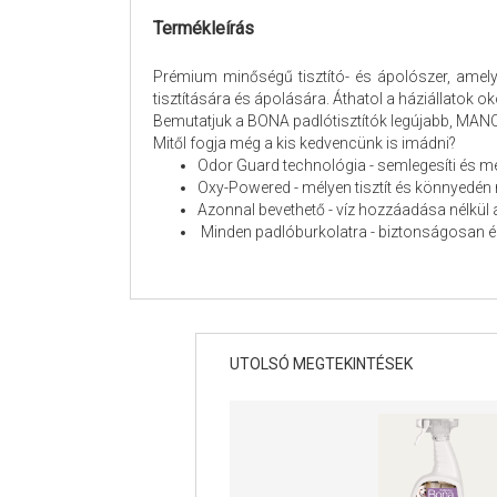
Termékleírás
Prémium minőségű tisztító- és ápolószer, amely 
tisztítására és ápolására. Áthatol a háziállatok 
Bemutatjuk a BONA padlótisztítók legújabb, MANCS
Mitől fogja még a kis kedvencünk is imádni?
Odor Guard technológia - semlegesíti és m
Oxy-Powered - mélyen tisztít és könnyedén
Azonnal bevethető - víz hozzáadása nélkül 
Minden padlóburkolatra - biztonságosan és
UTOLSÓ MEGTEKINTÉSEK