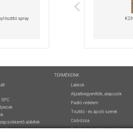
l tisztító spray
IMU 8259 Dűne Tölgy
K23
Vízálló laminált padló
2
18 480 Ft /m
TERMÉKEINK
ált
Lakkok
Aljzatkiegyenlítők, alapozók
/ SPC
Padló védelem
lylecek
Tisztító - és ápoló szerek
ok
Csőrózsa
zajcsökkentő alátétek
ztók
Egyéb kiegészítő termékek