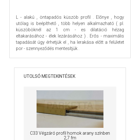
L - alakú , öntapadós küszöb profil . Előnye , hogy
utólag is beépíthető , több helyen alkalmazható ( pl.
küszöböknél az 1 cm - es dilatáció hézag
eltakarásához - élek lezárásához ) . Erős - maximális
tapadását úgy érhetjük el , ha lerakása előtt a felületet
por - szennyeződés mentesítjük .
UTOLSÓ MEGTEKINTÉSEK
C33 Végzáró profil homok arany színben
2,7 fm