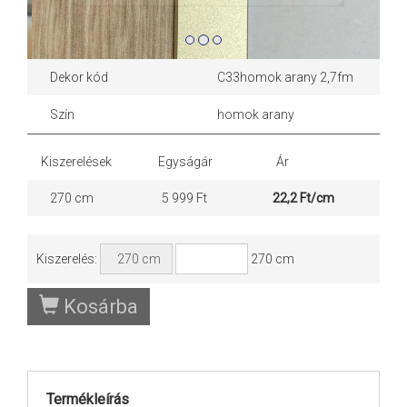
Dekor kód
C33homok arany 2,7fm
Szín
homok arany
Kiszerelések
Egyságár
Ár
270 cm
5 999 Ft
22,2 Ft/cm
Kiszerelés:
270 cm
Kosárba
Termékleírás