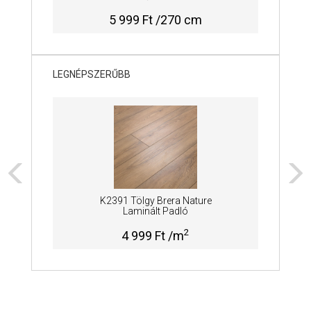
5 999 Ft /270 cm
LEGNÉPSZERŰBB
K2391 Tölgy Brera Nature
Laminált Padló
2
4 999 Ft /m