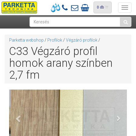
0
db
Toggl
navig
Parketta webshop
/
Profilok
/
Végzáró profilok
/
C33 Végzáró profil
homok arany színben
2,7 fm
Previous
Next