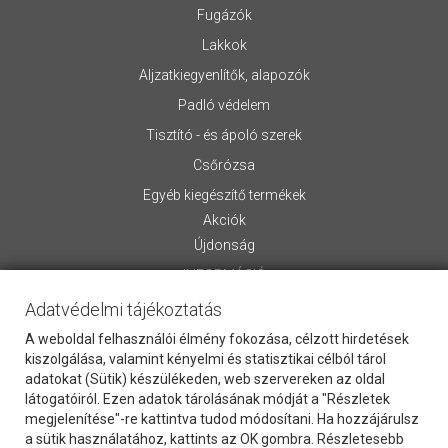
Fugázók
Lakkok
Aljzatkiegyenlítők, alapozók
Padló védelem
Tisztító - és ápoló szerek
Csőrózsa
Egyéb kiegészítő termékek
Akciók
Újdonság
INFORMÁCIÓ
Adatvédelmi tájékoztatás
Rólunk
Általános Szerződési Feltételek
A weboldal felhasználói élmény fokozása, célzott hirdetések
Szállítási információk
kiszolgálása, valamint kényelmi és statisztikai célból tárol
adatokat (Sütik) készülékeden, web szervereken az oldal
Letölthető anyagok
látogatóiról. Ezen adatok tárolásának módját a "Részletek
Kapcsolat
megjelenítése"-re kattintva tudod módosítani. Ha hozzájárulsz
Vevőszolgálat
a sütik használatához, kattints az OK gombra. Részletesebb